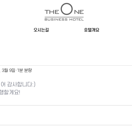
오시는길
호텔개요
육
년 3월 9일
1분 분량
어 감사합니다:)
행할게요!