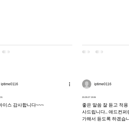
 원잇마케팅에서 앞으로도 좋은 인연
만들고 싶습니다.
iptime0116
iptime0116
:31
20.09.07 19:06
바이스 감사합니다~~~
좋은 말씀 잘 듣고 적용
사드립니다.. 애드컨퍼
가해서 듣도록 하겠습니