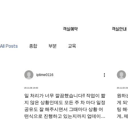
객실예약
객실안내
All Posts
종합
부분
교육
iptime0116
20.11.06 14:43
20.11.02 23
일 처리가 너무 깔끔했습니다!! 작업이 짧
원하
지 않은 상황인데도 모든 주 차 마다 일정
게 
공유도 잘 해주시면서 그때마다 상황 어
팅 
떤식으로 진행하고 있는지까지 업데이트
게, 
해주셔서 너무 편했어요! 제가 원하던 결
해주