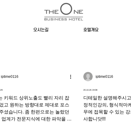
오시는길
호텔개요
iptime0116
iptime0116
:29
20.10.26 19:08
는 키워드 상위노출도 빨리 자리 잡
디테일한 설명해주시고.
되었고 원하는 방향대로 제대로 포스
정적인강의, 형식적마
해주셨습니다. 좀 한편으로는 놀랐던
무에 접목할 수 있는 강
제 업계가 전문지식에 대한 파악을 잘
사합니닷!!!
시더라고요. 커뮤니케이션이 원활하