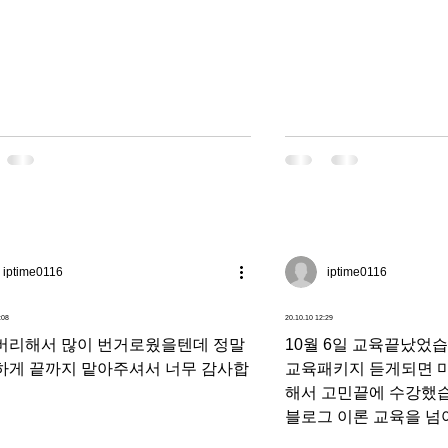
 점도 너무 좋았습니다. 그리고 기획
부분 및...
iptime0116
iptime0116
:08
20.10.10 12:29
버리해서 많이 번거로웠을텐데 정말
10월 6일 교육끝났었
하게 끝까지 맡아주셔서 너무 감사합
교육패키지 듣게되면 
해서 고민끝에 수강했
블로그 이론 교육을 
지도 알게되어 수강료