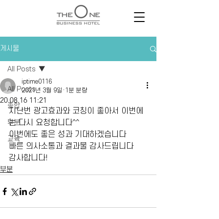
게시물
All Posts
iptime0116
All Posts
2021년 3월 9일
1분 분량
20.08.16 11:21
종합
지난번 광고효과와 코칭이 좋아서 이번에
부분
는 다시 요청합니다^^
이번에도 좋은 성과 기대하겠습니다
교육
빠른 의사소통과 결과물 감사드립니다
감사합니다!
부분