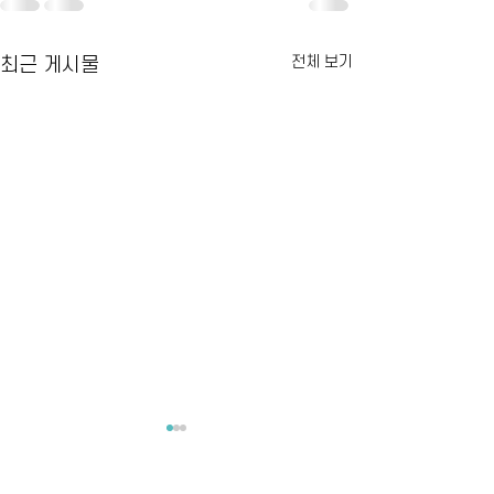
전체 보기
최근 게시물
20.10.13 10:08
20.09.29 21:43
어리버리해서 많이 번거로웠을
너무 예쁘게 잘 제