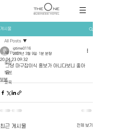
게시물
All Posts
iptime0116
All Posts
2021년 3월 9일
1분 분량
20.04.23 09:32
종합
그냥 마구잡이식 홍보가 아니다보니 좋아
부분
요..
부분
교육
전체 보기
최근 게시물